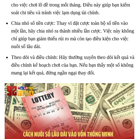
cho việc chơi lô đề trong mỗi tháng. Điều này giúp bạn kiểm
soát chi tiêu và tránh việc lạm dụng tài chính.
Chia nhỏ số tiền cược: Thay vì đặt cược toàn bộ số tiền vào
một lần, hãy chia nhỏ ra thành nhiều lần cược. Việc này không
chỉ giúp bạn giảm thiểu rủi ro mà còn tạo điều kiện cho việc
nuôi số lâu dài.
Theo dõi và điều chỉnh: Hãy thường xuyên theo dõi kết quả và
điều chỉnh kế hoạch chơi của bạn. Nếu bạn thấy một số không
mang lại kết quả, đừng ngần ngại thay đổi.