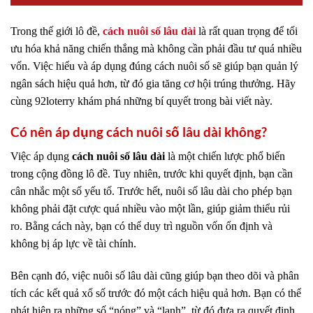
Trong thế giới lô đề,
cách nuôi số lâu dài
là rất quan trọng để tối
ưu hóa khả năng chiến thắng mà không cần phải đầu tư quá nhiều
vốn. Việc hiểu và áp dụng đúng cách nuôi số sẽ giúp bạn quản lý
ngân sách hiệu quả hơn, từ đó gia tăng cơ hội trúng thưởng. Hãy
cùng 92loterry khám phá những bí quyết trong bài viết này.
Có nên áp dụng cách nuôi số lâu dài không?
Việc áp dụng
cách nuôi số lâu dài
là một chiến lược phổ biến
trong cộng đồng lô đề. Tuy nhiên, trước khi quyết định, bạn cần
cân nhắc một số yếu tố. Trước hết, nuôi số lâu dài cho phép bạn
không phải đặt cược quá nhiều vào một lần, giúp giảm thiểu rủi
ro. Bằng cách này, bạn có thể duy trì nguồn vốn ổn định và
không bị áp lực về tài chính.
Bên cạnh đó, việc nuôi số lâu dài cũng giúp bạn theo dõi và phân
tích các kết quả xổ số trước đó một cách hiệu quả hơn. Bạn có thể
phát hiện ra những số “nóng” và “lạnh”, từ đó đưa ra quyết định