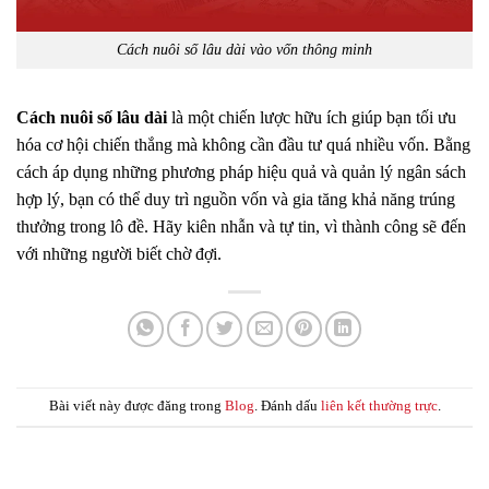
Cách nuôi số lâu dài vào vốn thông minh
Cách nuôi số lâu dài
là một chiến lược hữu ích giúp bạn tối ưu
hóa cơ hội chiến thắng mà không cần đầu tư quá nhiều vốn. Bằng
cách áp dụng những phương pháp hiệu quả và quản lý ngân sách
hợp lý, bạn có thể duy trì nguồn vốn và gia tăng khả năng trúng
thưởng trong lô đề. Hãy kiên nhẫn và tự tin, vì thành công sẽ đến
với những người biết chờ đợi.
Bài viết này được đăng trong
Blog
. Đánh dấu
liên kết thường trực
.