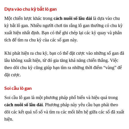
Dựa vào chu kỳ bắt lô gan
Một chiến lược khác trong
cách nuôi số lâu dài
là dựa vào chu
kỳ bắt lô gan. Nhiều người chơi tin rằng lô gan thường có chu kỳ
xuất hiện nhất định. Bạn có thể ghi chép lại các kỳ quay và phân
tích để tìm ra chu kỳ của các số gan này.
Khi phát hiện ra chu kỳ, bạn có thể đặt cược vào những số gan đã
lâu không xuất hiện, từ đó gia tăng khả năng chiến thắng. Việc
theo dõi chu kỳ cũng giúp bạn tìm ra những thời điểm “vàng” để
đặt cược.
Soi cầu lô gan
Soi cầu lô gan là một phương pháp phổ biến và hiệu quả trong
cách nuôi số lâu dài
. Phương pháp này yêu cầu bạn phải theo
dõi các kết quả xổ số và tìm ra các mối liên hệ giữa các số đã xuất
hiện.