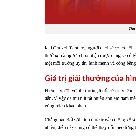
Tìm 
Khi đến với 92lottery, người chơi sẽ có cơ hội 
thưởng mà người chưa nhận được cũng sẽ có tỷ l
một môi trường uy tín, lành mạnh và công bằn
Giá trị giải thưởng của hì
Hiện nay, đối với thị trường lô đề sẽ có tỷ lệ 
dẫn, vì vậy đã thu hút rất nhiều anh em đam mê 
vùng miền khác nhau.
Chẳng hạn đối với hình thức truyền thống xổ số
nhiên, điều này cũng có thể thay đổi theo từng 