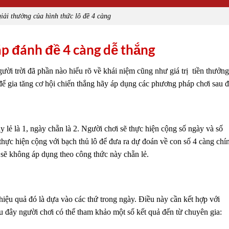
giải thưởng của hình thức lô đề 4 càng
p đánh đề 4 càng dễ thắng
gười trời đã phần nào hiểu rõ về khái niệm cũng như giá trị tiền thưởn
để gia tăng cơ hội chiến thắng hãy áp dụng các phương pháp chơi sau đ
y lẻ là 1, ngày chẵn là 2. Người chơi sẽ thực hiện cộng số ngày và số
, thực hiện cộng với bạch thủ lô để đưa ra dự đoán về con số 4 càng chí
9 sẽ không áp dụng theo công thức này chẵn lẻ.
hiệu quả đó là dựa vào các thứ trong ngày. Điều này cần kết hợp với
u đây người chơi có thể tham khảo một số kết quả đến từ chuyên gia: