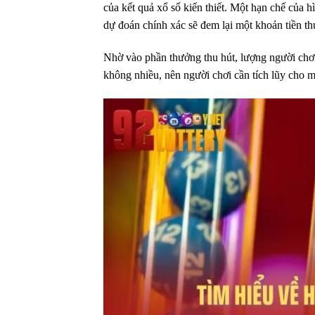
của kết quả xổ số kiến thiết. Một hạn chế của 
dự đoán chính xác sẽ đem lại một khoản tiền th
Nhờ vào phần thưởng thu hút, lượng người chơi 
không nhiều, nên người chơi cần tích lũy cho m