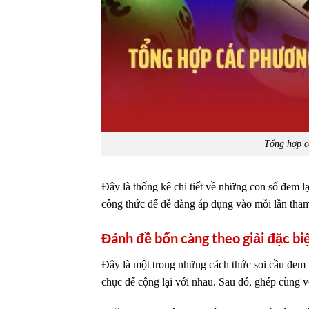
Tổng hợp c
Đây là thống kê chi tiết về những con số đem l
công thức để dễ dàng áp dụng vào mỗi lần tha
Đánh đề bốn càng theo giải đặc biệ
Đây là một trong những cách thức soi cầu đem l
chục để cộng lại với nhau. Sau đó, ghép cùng v