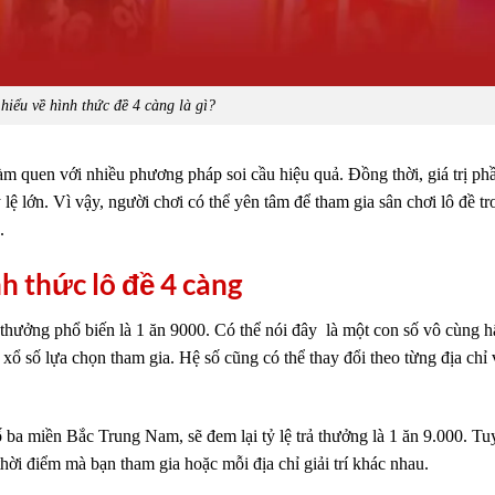
hiểu về hình thức đề 4 càng là gì?
làm quen với nhiều phương pháp soi cầu hiệu quả. Đồng thời, giá trị ph
ệ lớn. Vì vậy, người chơi có thể yên tâm để tham gia sân chơi lô đề tr
g.
nh thức lô đề 4 càng
trả thưởng phổ biến là 1 ăn 9000. Có thể nói đây là một con số vô cùng 
xổ số lựa chọn tham gia. Hệ số cũng có thể thay đổi theo từng địa chỉ 
 ba miền Bắc Trung Nam, sẽ đem lại tỷ lệ trả thưởng là 1 ăn 9.000. Tu
thời điểm mà bạn tham gia hoặc mỗi địa chỉ giải trí khác nhau.