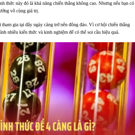
hình thức này đó là khả năng chiến thắng không cao. Nhưng nếu bạn có
ưởng vô cùng giá trị.
tham gia tại đây ngày càng trở nên đông đảo. Vì cơ hội chiến thắng
ình nhiều kiến thức và kinh nghiệm để có thể soi cầu hiệu quả.