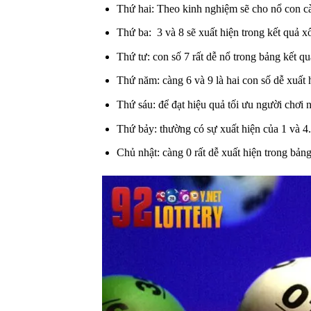
Thứ hai: Theo kinh nghiệm sẽ cho nổ con c
Thứ ba: 3 và 8 sẽ xuất hiện trong kết quả x
Thứ tư: con số 7 rất dễ nổ trong bảng kết q
Thứ năm: càng 6 và 9 là hai con số dễ xuất 
Thứ sáu: để đạt hiệu quả tối ưu người chơi 
Thứ bảy: thường có sự xuất hiện của 1 và 4
Chủ nhật: càng 0 rất dễ xuất hiện trong bản