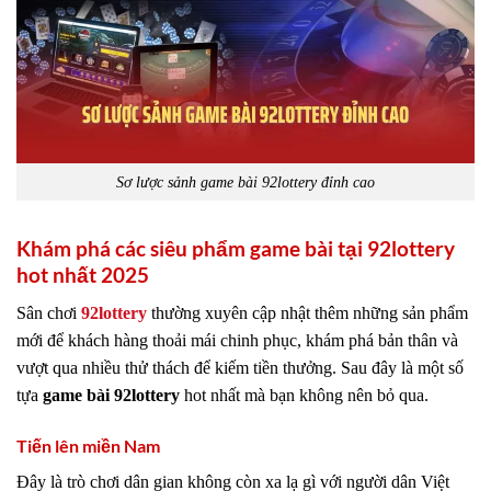
Sơ lược sảnh game bài 92lottery đỉnh cao
Khám phá các siêu phẩm game bài tại 92lottery
hot nhất 2025
Sân chơi
92lottery
thường xuyên cập nhật thêm những sản phẩm
mới để khách hàng thoải mái chinh phục, khám phá bản thân và
vượt qua nhiều thử thách để kiếm tiền thưởng. Sau đây là một số
tựa
game bài 92lottery
hot nhất mà bạn không nên bỏ qua.
Tiến lên miền Nam
Đây là trò chơi dân gian không còn xa lạ gì với người dân Việt