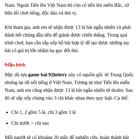
Nam. Ngoài Tiến lên Việt Nam thì còn có tiến lên miền Bắc, sở
hữu lối chơi riêng, độc đáo và thú vị.
Khi tham gia, anh em sẽ nhận được 13 lá bài ngẫu nhiên và phải
đánh hết chúng đầu tiên để giành được chiến thắng. Trong quá
trình chơi, bạn cần sắp xếp bộ bài hợp lý để tạo được những tay
bài có giá trị lớn nhằm hạ gục đối thủ.
Mậu binh
Mặc dù tựa
game bài 92lottery
này có nguồn gốc từ Trung Quốc
nhưng lại rất nổi tiếng ở Việt Nam. Tương tự như Tiến lên miền
Nam, anh em cũng nhận được 13 lá bài ngẫu nhiên từ dealer. Sau
đó sẽ sắp xếp chúng vào 3 chi khác nhau theo quy luật. Cụ thể:
Chi 1, 2 gồm 5 lá, chi 3 gồm 3 lá
Chi trước > chi sau
Mỗi người sẽ có khoảng 20 giây để nghiên cứu, hoàn thành bài