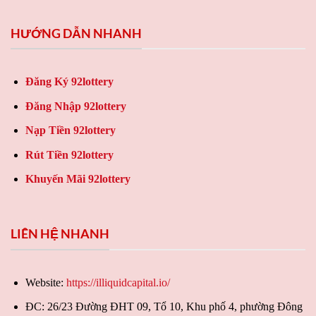
HƯỚNG DẪN NHANH
Đăng Ký 92lottery
Đăng Nhập 92lottery
Nạp Tiền 92lottery
Rút Tiền 92lottery
Khuyến Mãi 92lottery
LIÊN HỆ NHANH
Website:
https://illiquidcapital.io/
ĐC: 26/23 Đường ĐHT 09, Tổ 10, Khu phố 4, phường Đông