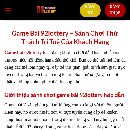
Bỏ
ĐĂNG
ĐĂNG
qua
KÝ
NHẬP
nội
dung
Game Bài 92lottery – Sảnh Chơi Thử
Thách Trí Tuệ Của Khách Hàng
Game bài 92lottery
hiện đang là sảnh chơi đắt khách nhất của
thương hiệu nổi tiếng hàng đầu thế giới. Bạn có thể trải nghiệm đa
dạng các thể loại ngay tại đây để thư giãn, giải trí và làm giàu trực
tuyến. Trong bài viết sau, cùng khám phá những tựa game hot
nhất và bí kíp chinh phục thành công nhé.
Giới thiệu sảnh chơi game bài 92lottery hấp dẫn
Game bài là sản phẩm giải trí không còn xa lạ gì với nhiều người.
Hiện nay, nó được nhiều đơn vị trực tuyến cung cấp để khách
hàng thoải mái lựa chọn. Trong đó, nổi tiếng và đáng tin cậy nhất
phải kể đến 92lottery. Trang game hoạt động cách đây 4 năm và