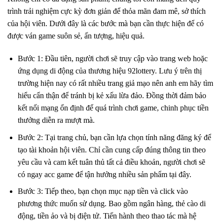
trình trải nghiệm cực kỳ đơn giản để thỏa mãn đam mê, sở thích
của hội viên. Dưới đây là các bước mà bạn cần thực hiện để có
được ván game suôn sẻ, ấn tượng, hiệu quả.
Bước 1: Đầu tiên, người chơi sẽ truy cập vào trang web hoặc
ứng dụng di động của thương hiệu 92lottery. Lưu ý trên thị
trường hiện nay có rất nhiều trang giả mạo nên anh em hãy tìm
hiểu cẩn thận để tránh bị kẻ xấu lừa đảo. Đồng thời đảm bảo
kết nối mạng ổn định để quá trình chơi game, chinh phục tiền
thưởng diễn ra mượt mà.
Bước 2: Tại trang chủ, bạn cần lựa chọn tính năng đăng ký để
tạo tài khoản hội viên. Chỉ cần cung cấp đúng thông tin theo
yêu cầu và cam kết tuân thủ tất cả điều khoản, người chơi sẽ
có ngay acc game để tận hưởng nhiều sản phẩm tại đây.
Bước 3: Tiếp theo, bạn chọn mục nạp tiền và click vào
phương thức muốn sử dụng. Bao gồm ngân hàng, thẻ cào di
động, tiền ảo và bị điện tử. Tiến hành theo thao tác mà hệ