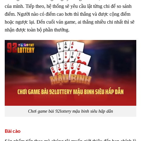
của mình. Tiếp theo, hệ thống sẽ yêu cầu lật từng chi để so sánh
điểm. Người nào có điểm cao hơn thì thắng và được cộng điểm
hoặc ngược lại. Đến cuối ván game, ai thắng nhiều chi nhất thì sẽ
nhận được toàn bộ phần thưởng.
Chơi game bài 92lottery mậu binh siêu hấp dẫn
Bài cào