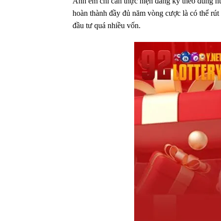
Anh em chỉ cần thực hiện đăng ký theo đúng hư
hoàn thành đầy đủ năm vòng cược là có thể rút
đầu tư quá nhiều vốn.