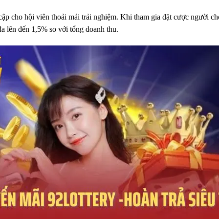
p cho hội viên thoải mái trải nghiệm. Khi tham gia đặt cược người chơi
đa lên đến 1,5% so với tổng doanh thu.