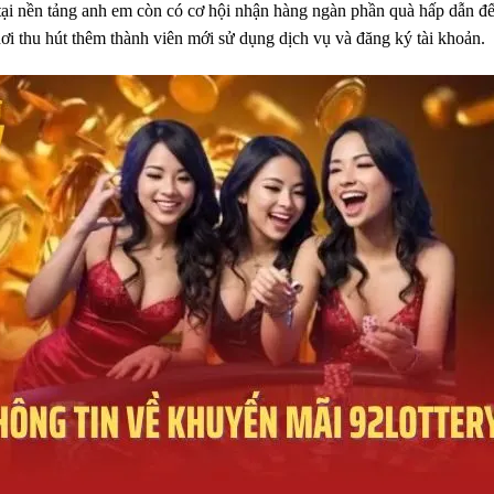
c tại nền tảng anh em còn có cơ hội nhận hàng ngàn phần quà hấp dẫn đ
ơi thu hút thêm thành viên mới sử dụng dịch vụ và đăng ký tài khoản.