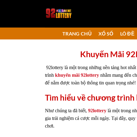
Bỏ
qua
nội
dung
TRANG CHỦ
XỔ SỐ
LÔ ĐỀ
Khuyến Mãi 92L
92lottery là một trong những nền tảng hot nhất 
trình
khuyến mãi 92lottery
nhằm mang đến cho 
để nắm được toàn bộ thông tin quan trọng nhé!
Tìm hiểu về chương trình
Như chúng ta đã biết,
92lottery
là một trong nh
gia trải nghiệm cá cược mỗi ngày. Tại đây, quy 
chơi.