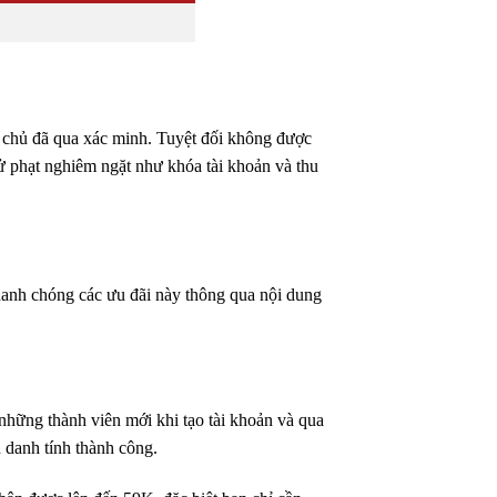
 chủ đã qua xác minh. Tuyệt đối không được
xử phạt nghiêm ngặt như khóa tài khoản và thu
nhanh chóng các ưu đãi này thông qua nội dung
 những thành viên mới khi tạo tài khoản và qua
h danh tính thành công.