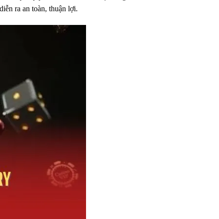
ễn ra an toàn, thuận lợi.