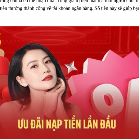
ớng dẫn là có thể nhận quà. Tổng giá trị tiền mặt mà mỗi người chơi n
 tiền thưởng thành công về tài khoản ngân hàng. Số tiền này sẽ giúp 