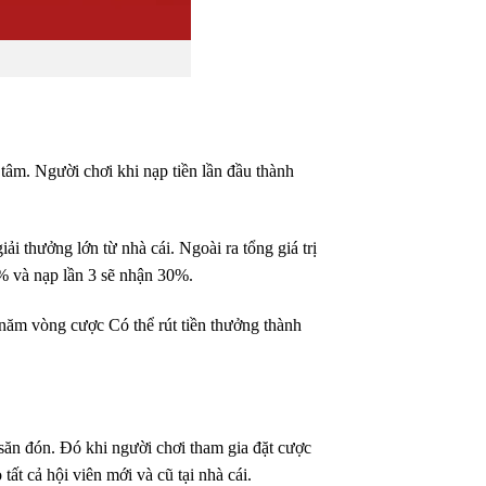
 tâm. Người chơi khi nạp tiền lần đầu thành
 thưởng lớn từ nhà cái. Ngoài ra tổng giá trị
0% và nạp lần 3 sẽ nhận 30%.
 năm vòng cược Có thể rút tiền thưởng thành
săn đón. Đó khi người chơi tham gia đặt cược
tất cả hội viên mới và cũ tại nhà cái.