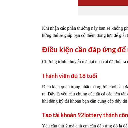
Khi nhận các phần thưởng này bạn sẽ không phải
hứng thú sẽ giúp bạn có thêm động lực để giải t
Điều kiện cần đáp ứng để
Chương trình khuyến mãi tại nhà cái đã đưa ra
Thành viên đủ 18 tuổi
Điều kiện quan trọng nhất mà người chơi cần 
ra. Đây là yêu cầu chung của tất cả các nền tả
khi đăng ký tài khoản bạn cần cung cấp đầy đủ 
Tạo tài khoản 92lottery thành cô
Yêu cầu thứ 2 mà anh em cần đáp ứng đó là đã đ