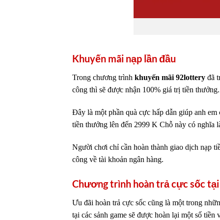
Khuyến mãi nạp lần đầu
Trong chương trình
khuyến mãi 92lottery
đã t
công thì sẽ được nhận 100% giá trị tiền thưởng.
Đây là một phần quà cực hấp dẫn giúp anh em c
tiền thưởng lên đến 2999 K Chỗ này có nghĩa l
Người chơi chỉ cần hoàn thành giao dịch nạp ti
công về tài khoản ngân hàng.
Chương trình hoàn trả cực sốc tại
Ưu đãi hoàn trả cực sốc cũng là một trong nhữ
tại các sảnh game sẽ được hoàn lại một số tiền v