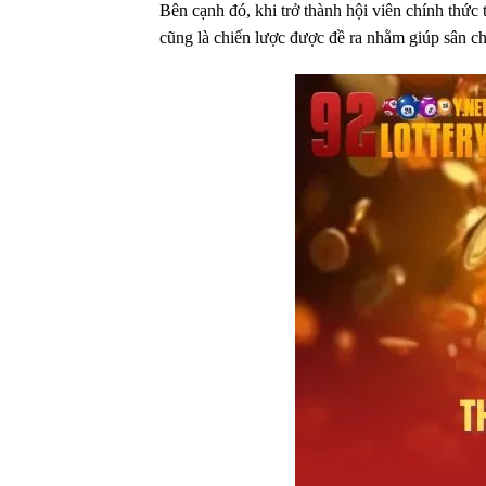
Bên cạnh đó, khi trở thành hội viên chính thứ
cũng là chiến lược được đề ra nhằm giúp sân ch