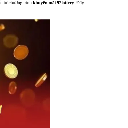
ến từ chương trình
khuyến mãi 92lottery
. Đây