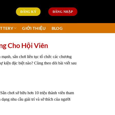
ĐĂNG KÝ
ĐĂNG NHẬP
OTTERY
GIỚI THIỆU
BLOG
ng Cho Hội Viên
n mạnh, sân chơi liên tục tổ chức các chương
kiện đặc biệt nào? Cùng theo dõi bài viết sau
. Sân chơi sở hữu hơn 10 triệu thành viên tham
dạng nhu cầu giải trí và sở thích của người