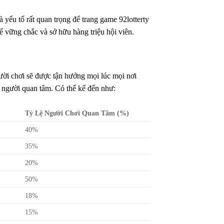
 yếu tố rất quan trọng để trang game 92lotterty
ế vững chắc và sở hữu hàng triệu hội viên.
gười chơi sẽ được tận hưởng mọi lúc mọi nơi
ều người quan tâm. Có thể kể đến như:
Tỷ Lệ Người Chơi Quan Tâm (%)
40%
35%
20%
50%
18%
15%