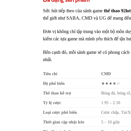
Sức hút tiếp theo của sảnh game
thể thao 92lot
thế giới như SABA, CMD và UG để mang đến 
Đơn vị không chỉ tập trung vào một bộ môn duy
kiếm các tựa game mà mình yêu thích để tận h
Bên cạnh đó, mỗi sảnh game sẽ có phong cách ch
nhất.
Tiêu chí
CMD
Độ phổ biến
★★★★☆
Thể thao hỗ trợ
Bóng đá, bóng rổ,
Tỷ lệ cược
1.95 – 2.10
Loại cược phổ biến
Cược chấp, Tài/X
Thời gian cập nhật kèo
5 – 10 giây