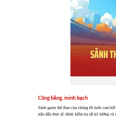
Công bằng, minh bạch
Sảnh game thể thao của chúng tôi luôn cam kế
trận đấu thực tế, được kiểm tra rất kỹ lưỡng và