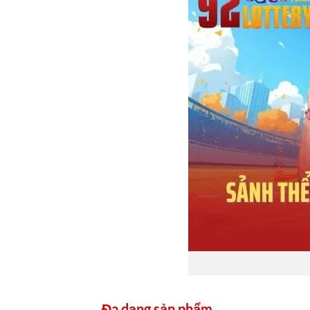
Đa dạng sản phẩm