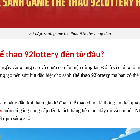
Sơ lược sảnh game thể thao 92lottery hấp dẫn
hể thao 92lottery đến từ đâu?
 ngày càng tăng cao và chưa có dấu hiệu dừng lại. Đó là vì chúng tôi 
ng tạo nên sức hút đặc biệt cho sảnh
thể thao 92lottery
mà bạn có thể
âm hàng đầu khi tham gia dự đoán thể thao chính là thông tin, kết qu
ry
luôn cố gắng cung cấp đến khách hàng liên tục, đầy đủ và chi tiết. N
t định sáng suốt.