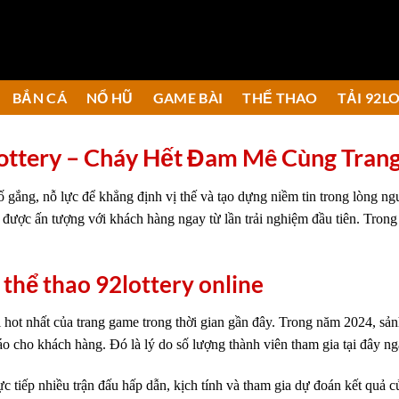
BẮN CÁ
NỔ HŨ
GAME BÀI
THỂ THAO
TẢI 92L
ottery – Cháy Hết Đam Mê Cùng Tran
gắng, nỗ lực để khẳng định vị thế và tạo dựng niềm tin trong lòng ngư
ạo được ấn tượng với khách hàng ngay từ lần trải nghiệm đầu tiên. Trong
 thể thao 92lottery online
 hot nhất của trang game trong thời gian gần đây. Trong năm 2024, sả
áo cho khách hàng. Đó là lý do số lượng thành viên tham gia tại đây n
ực tiếp nhiều trận đấu hấp dẫn, kịch tính và tham gia dự đoán kết quả