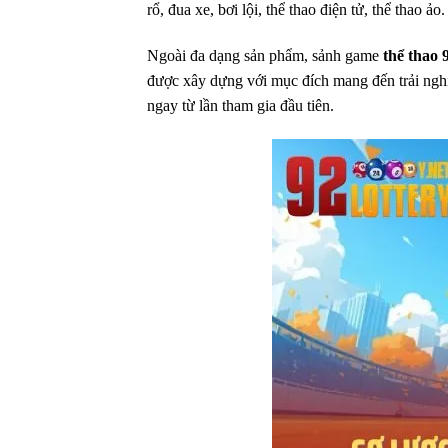
rổ, đua xe, bơi lội, thể thao điện tử, thể thao
Ngoài đa dạng sản phẩm, sảnh game
thể thao 
được xây dựng với mục đích mang đến trải nghi
ngay từ lần tham gia đầu tiên.