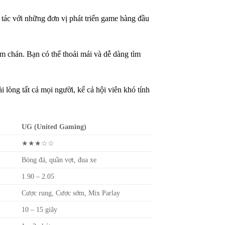
 tác với những đơn vị phát triển game hàng đầu
 chán. Bạn có thể thoải mái và dễ dàng tìm
 lòng tất cả mọi người, kể cả hội viên khó tính
UG (United Gaming)
★★★☆☆
Bóng đá, quần vợt, đua xe
1.90 – 2.05
Cược rung, Cược sớm, Mix Parlay
10 – 15 giây