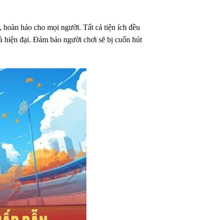
hoàn hảo cho mọi người. Tất cả tiện ích đều
 hiện đại. Đảm bảo người chơi sẽ bị cuốn hút